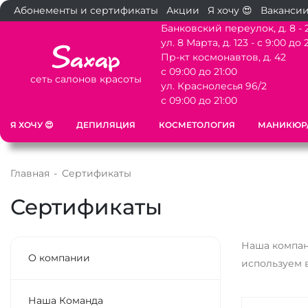
Абонементы и сертификаты
Акции
Я хочу 😍
Ваканси
Банковский переулок, д. 8 - 
ул. 8 Марта, д. 123 - с 9:00 до 
Пр-кт космонавтов, д. 42
с 09:00 до 21:00
сеть салонов красоты
ул. Краснолесья 96/2
с 09:00 до 21:00
Я ХОЧУ 😍
ДЕПИЛЯЦИЯ
КОСМЕТОЛОГИЯ
МАНИКЮР
Главная
-
Сертификаты
Сертификаты
Наша компан
О компании
используем 
Наша Команда