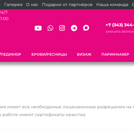
и
Галерея
О нас
Подарки от партнёров
Наша команда
24/7
21:00
+7 (343) 344-6
ЗАКАЗАТЬ ЗВОНОК
/ПЕДИКЮР
БРОВИ/РЕСНИЦЫ
ВИЗАЖ
ПАРИКМАХЕР
ия имеет все необходимые лицензионные разрешения на п
в работе имеют сертификаты качества.