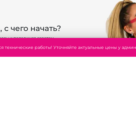
, с чего начать?
осы и поделимся советом.
ся технические работы! Уточняйте актуальные цены у админ