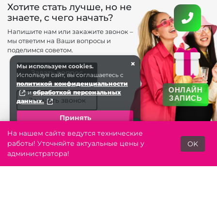
Хотите стать лучше, но не
знаете, с чего начать?
Напишите нам или закажите звонок –
мы ответим на Ваши вопросы и
поделимся советом.
×
Мы используем cookies.
Задать вопрос
Используя сайт, вы соглашаетесь с
политикой конфиденциальности
ОНЛАЙН
и
обработкой персональных
ЗАПИСЬ
Заказать звонок
данных.
Принять
На нашем сайте ведутся технические
работы! Уточняйте актуальные цены у
OK
Toggle n
администратора!
Контакты
Главная
Акции
Лояльность
+7 (343) 344-60 . . .
ЗАКАЗАТЬ ЗВОНОК
Екатеринбург
salon.saxap3446030@yandex.ru