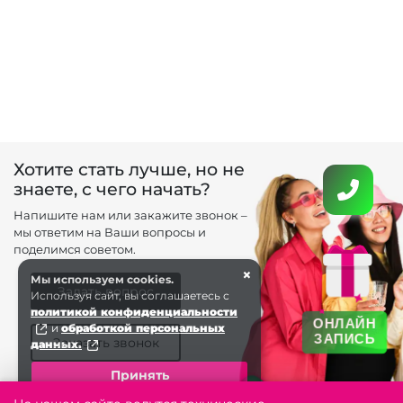
Хотите стать лучше, но не
знаете, с чего начать?
Напишите нам или закажите звонок –
мы ответим на Ваши вопросы и
поделимся советом.
×
Мы используем cookies.
Задать вопрос
Используя сайт, вы соглашаетесь с
политикой конфиденциальности
ОНЛАЙН
и
обработкой персональных
ЗАПИСЬ
Заказать звонок
данных.
Принять