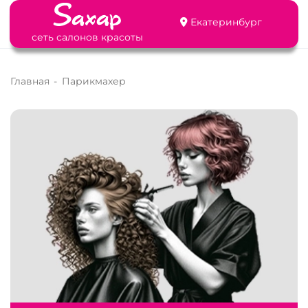
Екатеринбург
сеть салонов красоты
Главная
-
Парикмахер