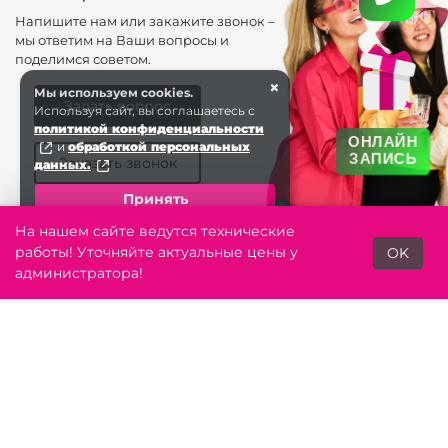
Напишите нам или закажите звонок –
мы ответим на Ваши вопросы и
поделимся советом.
×
Мы используем cookies.
Задать вопрос
Используя сайт, вы соглашаетесь с
политикой конфиденциальности
ОНЛАЙН
и
обработкой персональных
ЗАПИСЬ
Заказать звонок
данных.
Принять
На нашем сайте ведутся технические
работы! Уточняйте актуальные цены у
OK
Toggle n
администратора!
Контакты
Главная
Акции
Лояльность
+7 (343) 344-60 . . .
ЗАКАЗАТЬ ЗВОНОК
Екатеринбург
salon.saxap3446030@yandex.ru